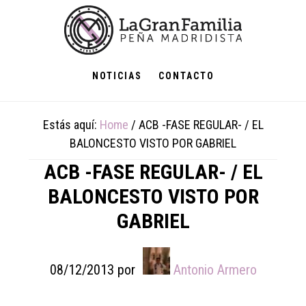
Skip
Skip
Skip
to
to
to
main
primary
footer
content
sidebar
NOTICIAS
CONTACTO
Estás aquí:
Home
/
ACB -FASE REGULAR- / EL
BALONCESTO VISTO POR GABRIEL
ACB -FASE REGULAR- / EL
BALONCESTO VISTO POR
GABRIEL
08/12/2013
por
Antonio Armero