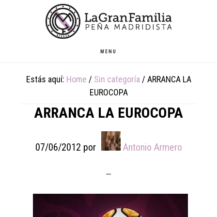
Skip
Skip
Skip
to
to
to
main
primary
footer
content
sidebar
MENU
Estás aquí:
Home
/
Sin categoría
/
ARRANCA LA
EUROCOPA
ARRANCA LA EUROCOPA
07/06/2012
por
Antonio Armero