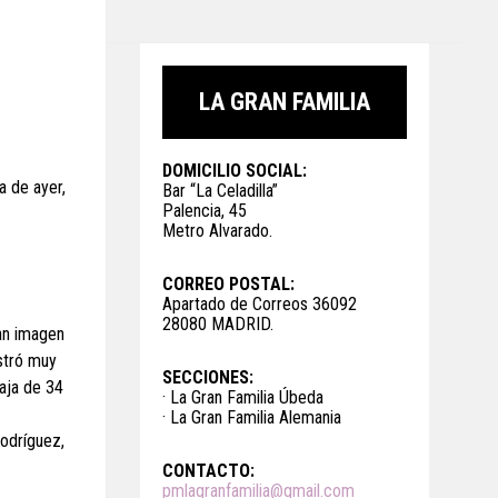
LA GRAN FAMILIA
DOMICILIO SOCIAL:
a de ayer,
Bar “La Celadilla”
Palencia, 45
Metro Alvarado.
CORREO POSTAL:
Apartado de Correos 36092
28080 MADRID.
ran imagen
ostró muy
SECCIONES:
taja de 34
· La Gran Familia Úbeda
· La Gran Familia Alemania
Rodríguez,
CONTACTO:
pmlagranfamilia@gmail.com