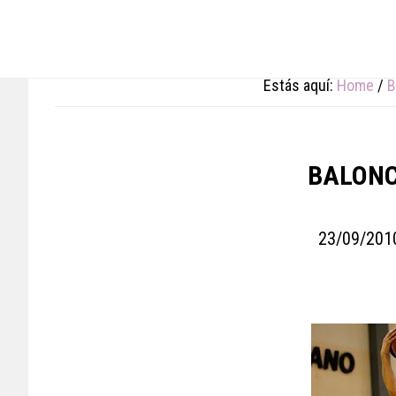
Skip
Skip
Skip
to
to
to
main
primary
footer
content
sidebar
Estás aquí:
Home
/
B
BALONC
23/09/201