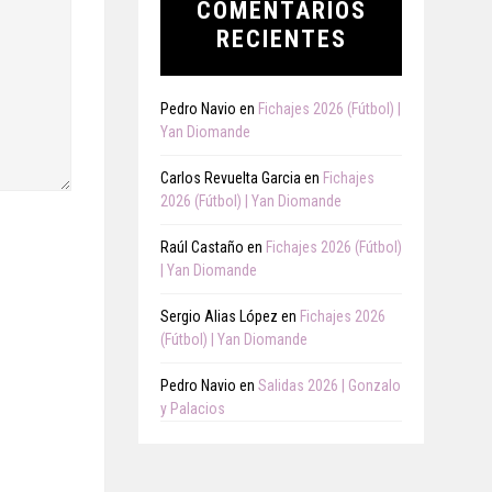
COMENTARIOS
RECIENTES
Pedro Navio
en
Fichajes 2026 (Fútbol) |
Yan Diomande
Carlos Revuelta Garcia
en
Fichajes
2026 (Fútbol) | Yan Diomande
Raúl Castaño
en
Fichajes 2026 (Fútbol)
| Yan Diomande
Sergio Alias López
en
Fichajes 2026
(Fútbol) | Yan Diomande
Pedro Navio
en
Salidas 2026 | Gonzalo
y Palacios