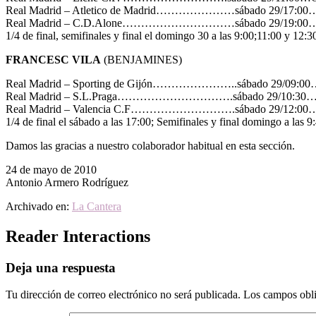
Real Madrid – Atletico de Madrid…………………sábado 29/17:00
Real Madrid – C.D.Alone…………………………sábado 29/19:00…
1/4 de final, semifinales y final el domingo 30 a las 9:00;11:00 y 12:3
FRANCESC VILA
(BENJAMINES)
Real Madrid – Sporting de Gijón…………………..sábado 29/09:00
Real Madrid – S.L.Praga………………………….sábado 29/10:30…
Real Madrid – Valencia C.F……………………….sábado 29/12:00…
1/4 de final el sábado a las 17:00; Semifinales y final domingo a las 9
Damos las gracias a nuestro colaborador habitual en esta sección.
24 de mayo de 2010
Antonio Armero Rodríguez
Archivado en:
La Cantera
Reader Interactions
Deja una respuesta
Tu dirección de correo electrónico no será publicada.
Los campos obli