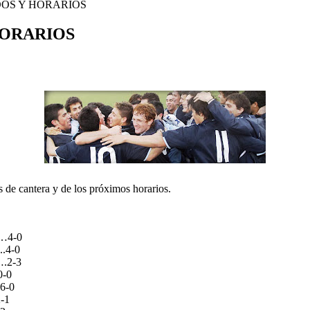
OS Y HORARIOS
HORARIOS
 de cantera y de los próximos horarios.
…4-0
.4-0
.2-3
0-0
6-0
-1