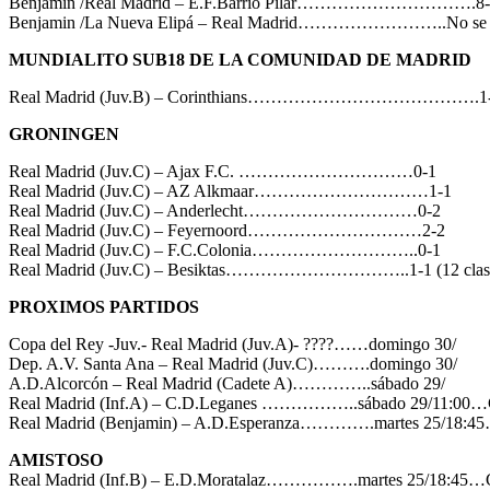
Benjamin /Real Madrid – E.F.Barrio Pilar………………………….8-
Benjamin /La Nueva Elipá – Real Madrid……………………..No se 
MUNDIALITO SUB18 DE LA COMUNIDAD DE MADRID
Real Madrid (Juv.B) – Corinthians………………………………….1
GRONINGEN
Real Madrid (Juv.C) – Ajax F.C. …………………………0-1
Real Madrid (Juv.C) – AZ Alkmaar…………………………1-1
Real Madrid (Juv.C) – Anderlecht…………………………0-2
Real Madrid (Juv.C) – Feyernoord…………………………2-2
Real Madrid (Juv.C) – F.C.Colonia………………………..0-1
Real Madrid (Juv.C) – Besiktas…………………………..1-1 (12 clasi
PROXIMOS PARTIDOS
Copa del Rey -Juv.- Real Madrid (Juv.A)- ????……domingo 30/
Dep. A.V. Santa Ana – Real Madrid (Juv.C)……….domingo 30/
A.D.Alcorcón – Real Madrid (Cadete A)…………..sábado 29/
Real Madrid (Inf.A) – C.D.Leganes ……………..sábado 29/11:00…
Real Madrid (Benjamin) – A.D.Esperanza………….martes 25/18:4
AMISTOSO
Real Madrid (Inf.B) – E.D.Moratalaz…………….martes 25/18:45…