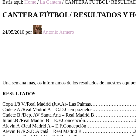
Estás aquí:
Home
/
La Cantera
/
CANTERA FÚTBOL/ RESULTAD
CANTERA FÚTBOL/ RESULTADOS Y 
24/05/2010
por
Antonio Armero
Una semana más, os informamos de los resultados de nuestros equipos
RESULTADOS
Copa 1/8 V./Real Madrid (Juv.A)- Las Palmas………………………
Cadete A /Real Madrid A – C.D.Ciempozuelos……………………….
Cadete B /Dep. AV Santa Ana – Real Madrid B………………………
Infant.B /Real Madrid B – E.F.Concepción………………………….
Alevin A /Real Madrid A – E.F.Concepción………………………….
Alevin B /R.S.D.Alcalá – Real Madrid B …………………………..2