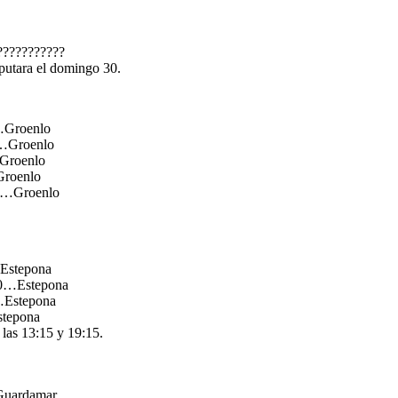
??????????
isputara el domingo 30.
…Groenlo
0…Groenlo
Groenlo
roenlo
0…Groenlo
Estepona
00…Estepona
Estepona
tepona
 las 13:15 y 19:15.
uardamar