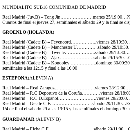
MUNDIALITO SUB18 COMUNIDAD DE MADRID
Real Madrid (Juv.B) – Tong Jin…………………martes 25/19:00…??
Cuartos de final el jueves 27, semifinales el sábado 29 y la final se d
GROENLO (HOLANDA)
Real Madrid (Cadete B) – Feyenoord……………..viernes 28/19:30
Real Madrid (Cadete B) – Manchester U…………..sábado 29/10:3
Real Madrid (Cadete B) – Twente………………..sábado 29/13:30…
Real Madrid (Cadete B) – Ajax………………….sábado 29/15:30…G
Real Madrid (Cadete B) – Konopley ……………..domingo 30/09:3
semifinales a las 12:15 y final a las 16:00
ESTEPONA
(ALEVIN A)
Real Madrid – Real Zaragoza…………………….viernes 28/12:00…
Real Madrid – R.C.Deportivo de la Coruña…………viernes 28/18:
Real Madrid – R.C.D.Español…………………….viernes 28/20:00…
Real Madrid – Getafe C.F. ……………………..sábado 29/11.30…Es
1/4 de final el sabado 29 a las 19:15 y las semifinales el domingo 30 a
GUARDAMAR
(ALEVIN B)
Real Madrid – Elche C.F. ……………………….sábado 29/11:00…G