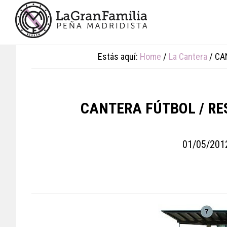
Skip
Skip
Skip
to
to
to
main
primary
footer
content
sidebar
Estás aquí:
Home
/
La Cantera
/
CAN
CANTERA FÚTBOL / RE
01/05/201