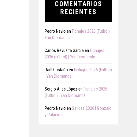
COMENTARIOS
RECIENTES
Pedro Navio
en
Fichajes 2026 (Fútbol) |
Yan Diomande
Carlos Revuelta Garcia
en
Fichajes
2026 (Fútbol) | Yan Diomande
Raúl Castaño
en
Fichajes 2026 (Fútbol)
| Yan Diomande
Sergio Alias López
en
Fichajes 2026
(Fútbol) | Yan Diomande
Pedro Navio
en
Salidas 2026 | Gonzalo
y Palacios