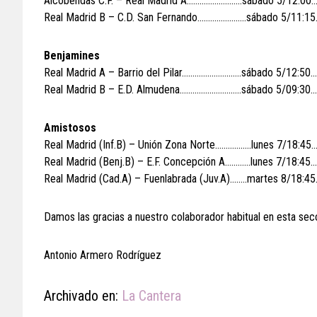
Alcobendas C.F. – Real Madrid A……………………..sábado 5/12:00
Real Madrid B – C.D. San Fernando…………………..sábado 5/11:1
Benjamines
Real Madrid A – Barrio del Pilar……………………….sábado 5/12:50
Real Madrid B – E.D. Almudena………………………..sábado 5/09:30…
Amistosos
Real Madrid (Inf.B) – Unión Zona Norte……………..lunes 7/18:4
Real Madrid (Benj.B) – E.F. Concepción A…………lunes 7/18:45
Real Madrid (Cad.A) – Fuenlabrada (Juv.A)……..martes 8/18:
Damos las gracias a nuestro colaborador habitual en esta sec
Antonio Armero Rodríguez
Archivado en:
La Cantera