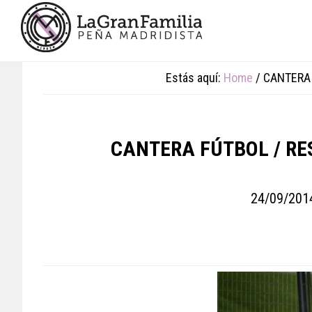
Skip
Skip
Skip
to
to
to
main
primary
footer
content
sidebar
Estás aquí:
Home
/
CANTERA 
CANTERA FÚTBOL / RE
24/09/201