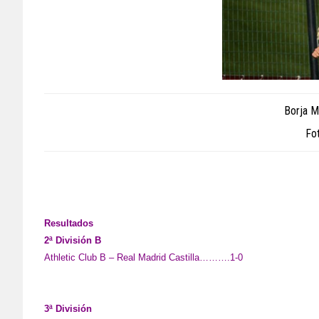
Borja Ma
Fo
Resultados
2ª División B
Athletic Club B – Real Madrid Castilla……….1-0
3ª División