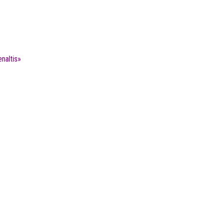
naltis»