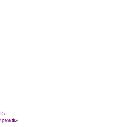
is»
 penaltis»