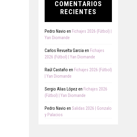
COMENTARIOS
RECIENTES
Pedro Navio
en
Fichajes 2026 (Fútbol) |
Yan Diomande
Carlos Revuelta Garcia
en
Fichajes
2026 (Fútbol) | Yan Diomande
Raúl Castaño
en
Fichajes 2026 (Fútbol)
| Yan Diomande
Sergio Alias López
en
Fichajes 2026
(Fútbol) | Yan Diomande
Pedro Navio
en
Salidas 2026 | Gonzalo
y Palacios