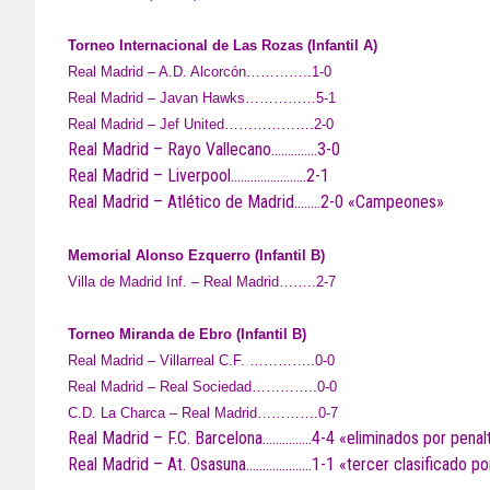
Torneo Internacional de Las Rozas (Infantil A)
Real Madrid – A.D. Alcorcón…………..1-0
Real Madrid – Javan Hawks……………5-1
Real Madrid – Jef United……………….2-0
Real Madrid – Rayo Vallecano…………..3-0
Real Madrid – Liverpool…………………..2-1
Real Madrid – Atlético de Madrid……..2-0 «Campeones»
Memorial Alonso Ezquerro (Infantil B)
Villa de Madrid Inf. – Real Madrid……..2-7
Torneo Miranda de Ebro (Infantil B)
Real Madrid – Villarreal C.F. …………..0-0
Real Madrid – Real Sociedad…………..0-0
C.D. La Charca – Real Madrid………….0-7
Real Madrid – F.C. Barcelona……………4-4 «eliminados por penalt
Real Madrid – At. Osasuna………………..1-1 «tercer clasificado por