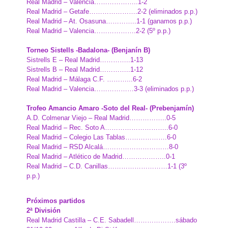
Real Madrid – Valencia………………..1-2
Real Madrid – Getafe………………….2-2 (eliminados p.p.)
Real Madrid – At. Osasuna…………..1-1 (ganamos p.p.)
Real Madrid – Valencia……………….2-2 (5º p.p.)
Torneo Sistells -Badalona- (Benjanín B)
Sistrells E – Real Madrid…………..1-13
Sistrells B – Real Madrid…………..1-12
Real Madrid – Málaga C.F. ………..
.6-2
Real Madrid – Valencia………………3-3 (eliminados p.p.)
Trofeo Amancio Amaro -Soto del Real- (Prebenjamín)
A.D. Colmenar Viejo – Real Madrid……………..0-5
Real Madrid – Rec. Soto A………………………..6-0
Real Madrid – Colegio Las Tablas……………….6-0
Real Madrid – RSD Alcalá…………………………8-0
Real Madrid – Atlético de Madrid………………..0-1
Real Madrid – C.D. Canillas………………………1-1 (3º
p.p.)
Próximos partidos
2ª División
Real Madrid Castilla – C.E. Sabadell……………….sábado