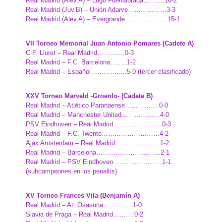
Real Madrid (Alev.A) – Lugo Fuenlabrada……….10-2
Real Madrid (Juv.B) – Unión Adarve………………3-3
Real Madrid (Alev.A) – Evergrande………………..15-1
VII Torneo Memorial Juan Antonio Pomares (Cadete A)
C.F. Lloret – Real Madrid………….0-3
Real Madrid – F.C. Barcelona……..1-2
Real Madrid – Español……………..5-0 (tercer clasificado)
XXV Torneo Marveld -Groenlo- (Cadete B)
Real Madrid – Atlético Paranaense…………….0-0
Real Madrid – Manchester United………………4-0
PSV Eindhoven – Real Madrid…………………..0-3
Real Madrid – F.C. Twente………………………4-2
Ajax Amsterdam – Real Madrid…………………1-2
Real Madrid – Barcelona…………………………2-1
Real Madrid – PSV Eindhoven…………………..1-1
(subcampeones en los penaltis)
XV Torneo Frances Vila (Benjamín A)
Real Madrid – At. Osasuna…………..1-0
Slavia de Praga – Real Madrid……….0-2