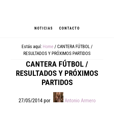
Skip
Skip
Skip
to
to
to
main
primary
footer
content
sidebar
NOTICIAS
CONTACTO
Estás aquí:
Home
/
CANTERA FÚTBOL /
RESULTADOS Y PRÓXIMOS PARTIDOS
CANTERA FÚTBOL /
RESULTADOS Y PRÓXIMOS
PARTIDOS
27/05/2014
por
Antonio Armero