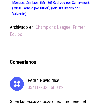
Mbappé. Cambios: (Min. 68 Rodrygo por Camavinga),
(Min.81 Arnold por Güller), (Min. 89 Brahim por
Valverde)
Archivado en:
Champions League
,
Primer
Equipo
Reader
Comentarios
Interactions
Pedro Navio
dice
05/11/2025 at 01:21
Si en las escasas ocasiones que tienen el