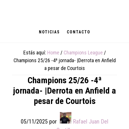
Skip
Skip
Skip
to
to
to
main
primary
footer
content
sidebar
NOTICIAS
CONTACTO
Estás aquí:
Home
/
Champions League
/
Champions 25/26 -4ª jornada- |Derrota en Anfield
a pesar de Courtois
Champions 25/26 -4ª
jornada- |Derrota en Anfield a
pesar de Courtois
05/11/2025
por
Rafael Juan Del