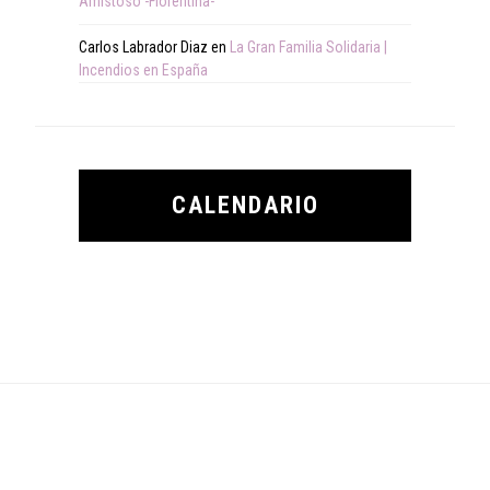
Amistoso -Fiorentina-
Carlos Labrador Diaz
en
La Gran Familia Solidaria |
Incendios en España
CALENDARIO
Footer