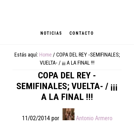
Skip
Skip
Skip
to
to
to
main
primary
footer
content
sidebar
NOTICIAS
CONTACTO
Estás aquí:
Home
/
COPA DEL REY -SEMIFINALES;
VUELTA- / ¡¡¡ A LA FINAL !!!
COPA DEL REY -
SEMIFINALES; VUELTA- / ¡¡¡
A LA FINAL !!!
11/02/2014
por
Antonio Armero