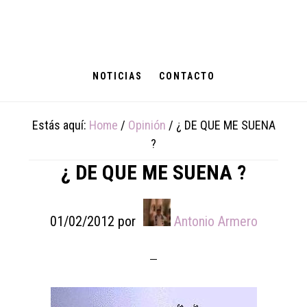
Skip
Skip
Skip
to
to
to
main
primary
footer
content
sidebar
NOTICIAS
CONTACTO
Estás aquí:
Home
/
Opinión
/
¿ DE QUE ME SUENA
?
¿ DE QUE ME SUENA ?
01/02/2012
por
Antonio Armero