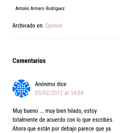
Antonio Armero Rodríguez
Archivado en:
Opinión
Reader
Comentarios
Interactions
Anónimo
dice
03/02/2012 at 14:04
Muy bueno …. muy bien hilado, estoy
totalmente de acuerdo con lo que escribes.
Ahora que están por debajo parece que ya