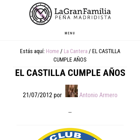
Skip
Skip
Skip
to
to
to
main
primary
footer
content
sidebar
MENU
Estás aquí:
Home
/
La Cantera
/
EL CASTILLA
CUMPLE AÑOS
EL CASTILLA CUMPLE AÑOS
21/07/2012
por
Antonio Armero