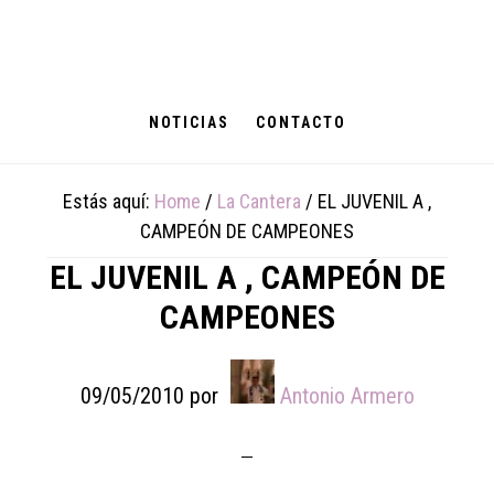
Skip
Skip
Skip
to
to
to
main
primary
footer
content
sidebar
NOTICIAS
CONTACTO
Estás aquí:
Home
/
La Cantera
/
EL JUVENIL A ,
CAMPEÓN DE CAMPEONES
EL JUVENIL A , CAMPEÓN DE
CAMPEONES
09/05/2010
por
Antonio Armero