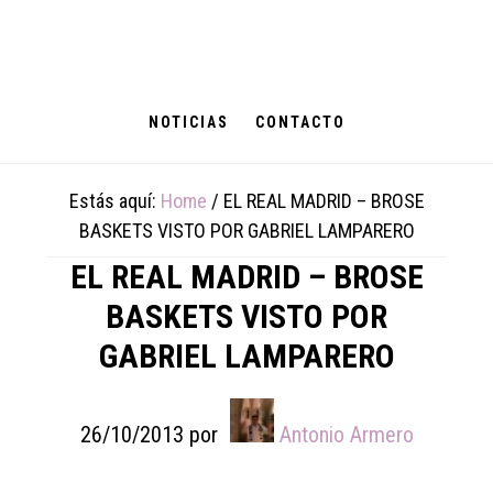
Skip
Skip
Skip
to
to
to
main
primary
footer
content
sidebar
NOTICIAS
CONTACTO
Estás aquí:
Home
/
EL REAL MADRID – BROSE
BASKETS VISTO POR GABRIEL LAMPARERO
EL REAL MADRID – BROSE
BASKETS VISTO POR
GABRIEL LAMPARERO
26/10/2013
por
Antonio Armero