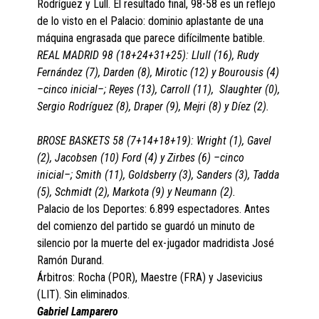
Rodríguez y Lull. El resultado final, 98-58 es un reflejo
de lo visto en el Palacio: dominio aplastante de una
máquina engrasada que parece difícilmente batible.
REAL MADRID 98 (18+24+31+25): Llull (16), Rudy
Fernández (7), Darden (8), Mirotic (12) y Bourousis (4)
–cinco inicial–; Reyes (13), Carroll (11), Slaughter (0),
Sergio Rodríguez (8), Draper (9), Mejri (8) y Díez (2).
BROSE BASKETS 58 (7+14+18+19): Wright (1), Gavel
(2), Jacobsen (10) Ford (4) y Zirbes (6) –cinco
inicial–; Smith (11), Goldsberry (3), Sanders (3), Tadda
(5), Schmidt (2), Markota (9) y Neumann (2).
Palacio de los Deportes: 6.899 espectadores. Antes
del comienzo del partido se guardó un minuto de
silencio por la muerte del ex-jugador madridista José
Ramón Durand.
Árbitros: Rocha (POR), Maestre (FRA) y Jasevicius
(LIT). Sin eliminados.
Gabriel Lamparero