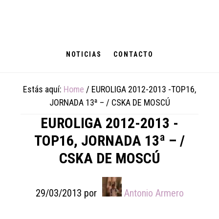
Skip
Skip
Skip
to
to
to
main
primary
footer
content
sidebar
NOTICIAS
CONTACTO
Estás aquí:
Home
/
EUROLIGA 2012-2013 -TOP16,
JORNADA 13ª – / CSKA DE MOSCÚ
EUROLIGA 2012-2013 -
TOP16, JORNADA 13ª – /
CSKA DE MOSCÚ
29/03/2013
por
Antonio Armero