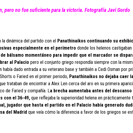
n, pero no fue suficiente para la victoria. Fotografía Javi Gordo
 la dinámica del partido con el
Panathinaikos continuando su exhibi
ensivas especialmente en el perímetro
donde los helenos castigaban 
 de bálsamo momentáneo para impedir que el marcador se dispar
rar al Palacio
pero el conjunto griego respondía siempre con la mism
an había dado entrada a su veterano base y también a Cedi Osman por p
horts o Faried en el primer periodo,
Panathinaikos no dejaba caer l
ue trataban de encontrar a Alex Len cerca del aro en su primera aparici
ico de Faried y compañía. L
a brecha aumentaba antes del descanso
s con el 36-49,
que reflejaba la superioridad helena en prácticamente 
nal, jugador que hasta el partido en el Palacio había generado dud
sa del Madrid
que veía cómo la diferencia a favor de los griegos se es