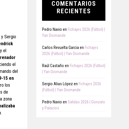
COMENTARIOS
RECIENTES
Pedro Navio
en
Fichajes 2026 (Fútbol) |
Yan Diomande
a y Sergio
endrick
Carlos Revuelta Garcia
en
Fichajes
y el
2026 (Fútbol) | Yan Diomande
trenador
ciendo el
Raúl Castaño
en
Fichajes 2026 (Fútbol)
 mando del
| Yan Diomande
9-15 en
Sergio Alias López
en
Fichajes 2026
ro los
(Fútbol) | Yan Diomande
as de
la zona
Pedro Navio
en
Salidas 2026 | Gonzalo
nalizaba
y Palacios
.