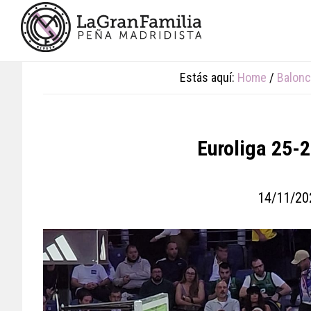
Skip
Skip
Skip
to
to
to
main
primary
footer
content
sidebar
Estás aquí:
Home
/
Balonc
Euroliga 25-2
14/11/20