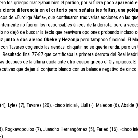
ero los griegos manejaban bien el partido, por si fuera poco
apareció e
a cierta diferencia en el criterio para señalar las faltas, una polé
ticos de «Euroliga Mafia», que continuaron tras varias acciones en las qu
dentemente no fueron los responsables únicos de la derrota, pero a vece
lo no dejó de buscar la tecla que reavivara opciones probando incluso c
z junto a dos aleros Okeke y Hezonja
pero tampoco funcionó. El Ma
on Tavares cogiendo las riendas, chiquitín no se quería rendir, pero un t
Resultado final 77-87 que certificaba la primera derrota del Real Madri
s después de la última caída ante otro equipo griego el Olympiacos. El
cutivas que dejan al conjunto blanco con un balance negativo de cinco v
(4), Lyles (7), Tavares (20), -cinco inicial-, Llull (-), Maledon (6), Abalde 
(8), Rogkavopoulos (7), Juancho Hernangómez (5), Faried (16), -cinco inic
-).