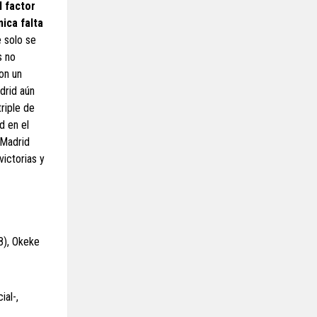
l factor
mica falta
e solo se
s no
on un
drid aún
riple de
d en el
 Madrid
ictorias y
(8), Okeke
ial-,