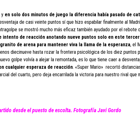
d y
en solo dos minutos de juego la diferencia había pasado de ca
desventaja de casi veinte puntos sí que hizo espabilar finalmente al Madr
ntragolpe se mostró mucho más eficaz también ayudado por el rebote 
e intento de reacción anotando nueve puntos solo en este tercer
granito de arena para mantener viva la llama de la esperanza
, el 
nos diecinueve hasta rozar la frontera psicológica de los diez puntos 
evo golpe volvía a alejar la remontada, es lo que tiene caer a desventa
on cualquier esperaza de reacción
. «Super Mario» recortó distancia
rcial del cuarto, pero deja encarrilada la victoria para nuestro rival que
artido desde el puesto de escolta. Fotografía Javi Gordo