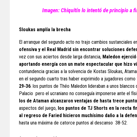
Imagen: Chiquitín lo intentó de principio a fi
Sloukas amplía la brecha
El arranque del segundo acto no trajo cambios sustanciales en
ofensiva y el Real Madrid sin encontrar soluciones def
vez con sus aciertos desde larga distancia,
Maledon ejerció
aportando energía con un mate espectacular que hizo vib
contundencia gracias a la solvencia de Kostas Sloukas, Atam
en el segundo cuarto tras haber exprimido a jugadores como S
29-36
. los puntos de Théo Maledon lideraban a unos blancos q
Palacio pero el ucraniano no conseguía imponerse ante el fís
los de Ataman alcanzaron ventajas de hasta trece punto
aspectos del juego,
los puntos de TJ Shorts en la recta fi
al regreso de Faried hicieron muchísimo daño a la defen
hasta una máxima de catorce puntos al descanso 38-52.