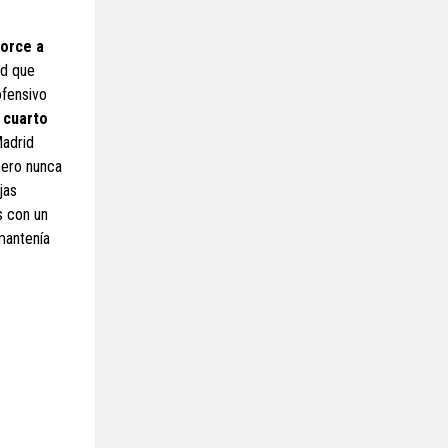
torce a
id que
ofensivo
 cuarto
Madrid
pero nunca
jas
s con un
 mantenía