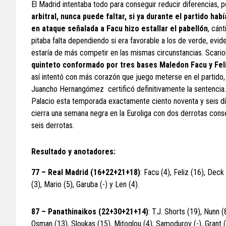
El Madrid intentaba todo para conseguir reducir diferencias, p
arbitral, nunca puede faltar, si ya durante el partido habí
en ataque señalada a Facu hizo estallar el pabellón
, cán
pitaba falta dependiendo si era favorable a los de verde, evi
estaría de más competir en las mismas circunstancias. Scario
quinteto conformado por tres bases Maledon Facu y Feli
así intentó con más corazón que juego meterse en el partido, c
Juancho Hernangómez certificó definitivamente la sentencia. 
Palacio esta temporada exactamente ciento noventa y seis día
cierra una semana negra en la Euroliga con dos derrotas conse
seis derrotas.
Resultado y anotadores:
77 – Real Madrid (16+22+21+18)
: Facu (4), Feliz (16), Deck 
(3), Mario (5), Garuba (-) y Len (4).
87 – Panathinaikos
(22+30+21+14)
: T.J. Shorts (19), Nunn 
Osman (13), Sloukas (15), Mitoglou (4), Samodurov (-), Grant (