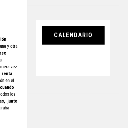
CALENDARIO
ción
una y otra
ase
a
rimera vez
a renta
ón en el
 cuando
todos los
as, junto
tiraba