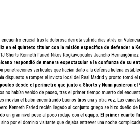
n encuentro crucial tras la dolorosa derrota sufrida días atrás en Valenci
iz en el quinteto titular con la misión específica de defender a K
r TJ Shorts Kenneth Faried Nikos Rogkavopoulos Juancho Hernangómez 
nicano respondió de manera espectacular a la confianza de su en
n penetraciones verticales que hacían daño a la defensa helena estable
ía dispuesto a romper el invicto local del Real Madrid y pronto tomó el
poulos desde el perímetro que junto a Shorts y Nunn pusieron el 
s no habían venido de paseo, tras el primer tiempo muerto del encuent
ses movían el balón encontrando buenos tiros una y otra vez. Las canast
pero Kenneth Faried recién llegado al conjunto griego se hizo dueño de 
o un gran nivel pese al poco rodaje con el equipo.
El primer cuarto fi
í sino por el dominio visitante que dejaba entrever una noche complicada