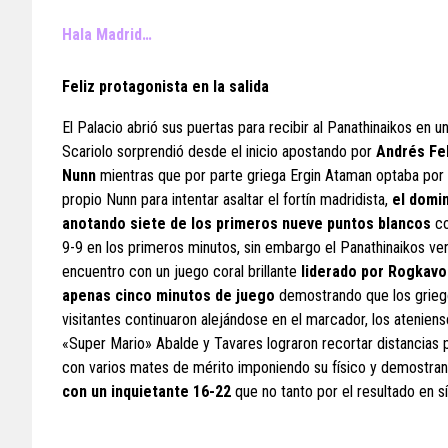
Hala Madrid…
Feliz protagonista en la salida
El Palacio abrió sus puertas para recibir al Panathinaikos en u
Scariolo sorprendió desde el inicio apostando por
Andrés Fel
Nunn
mientras que por parte griega Ergin Ataman optaba po
propio Nunn para intentar asaltar el fortín madridista,
el domi
anotando siete de los primeros nueve puntos blancos
co
9-9 en los primeros minutos, sin embargo el Panathinaikos ven
encuentro con un juego coral brillante
liderado por Rogkavo
apenas cinco minutos de juego
demostrando que los griego
visitantes continuaron alejándose en el marcador, los atenien
«Super Mario» Abalde y Tavares lograron recortar distancias 
con varios mates de mérito imponiendo su físico y demostrand
con un inquietante 16-22
que no tanto por el resultado en s