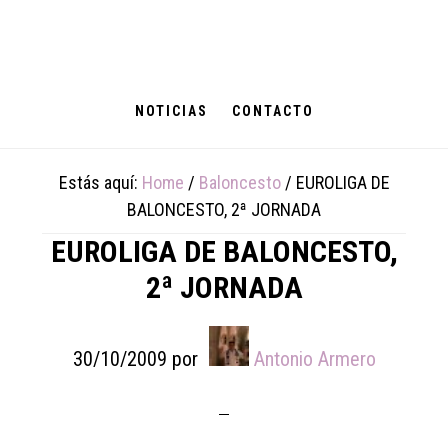
Skip
Skip
Skip
to
to
to
main
primary
footer
content
sidebar
NOTICIAS
CONTACTO
Estás aquí:
Home
/
Baloncesto
/
EUROLIGA DE
BALONCESTO, 2ª JORNADA
EUROLIGA DE BALONCESTO,
2ª JORNADA
30/10/2009
por
Antonio Armero