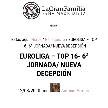
Skip
Skip
Skip
to
to
to
main
primary
footer
content
sidebar
MENU
Estás aquí:
Home
/
Baloncesto
/
EUROLIGA – TOP
16- 6ª JORNADA/ NUEVA DECEPCIÓN
EUROLIGA – TOP 16- 6ª
JORNADA/ NUEVA
DECEPCIÓN
12/03/2010
por
Antonio Armero