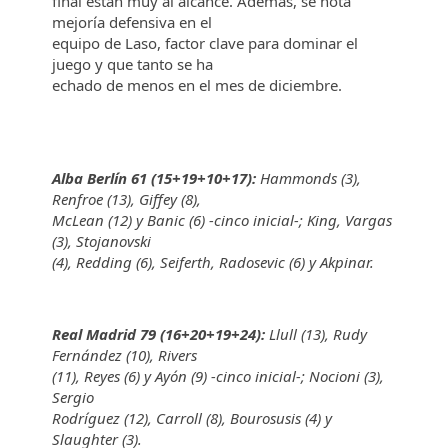
final están muy al alcance. Además, se nota
mejoría defensiva en el
equipo de Laso, factor clave para dominar el
juego y que tanto se ha
echado de menos en el mes de diciembre.
Alba Berlín 61 (15+19+10+17):
Hammonds (3),
Renfroe (13), Giffey (8),
McLean (12) y Banic (6) -cinco inicial-; King, Vargas
(3), Stojanovski
(4), Redding (6), Seiferth, Radosevic (6) y Akpinar.
Real Madrid 79 (16+20+19+24):
Llull (13), Rudy
Fernández (10), Rivers
(11), Reyes (6) y Ayón (9) -cinco inicial-; Nocioni (3),
Sergio
Rodríguez (12), Carroll (8), Bourosusis (4) y
Slaughter (3).