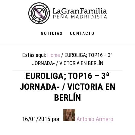
Skip
Skip
Skip
to
to
to
main
primary
footer
content
sidebar
NOTICIAS
CONTACTO
Estás aquí:
Home
/
EUROLIGA; TOP16 – 3ª
JORNADA- / VICTORIA EN BERLÍN
EUROLIGA; TOP16 – 3ª
JORNADA- / VICTORIA EN
BERLÍN
16/01/2015
por
Antonio Armero