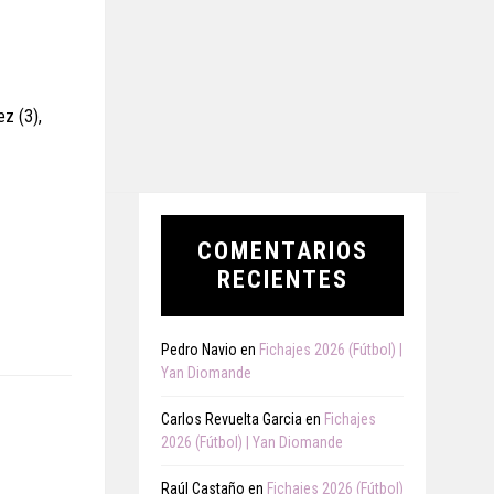
ez (3),
COMENTARIOS
RECIENTES
Pedro Navio
en
Fichajes 2026 (Fútbol) |
Yan Diomande
Carlos Revuelta Garcia
en
Fichajes
2026 (Fútbol) | Yan Diomande
Raúl Castaño
en
Fichajes 2026 (Fútbol)