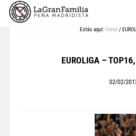
Skip
Skip
Skip
to
to
to
main
primary
footer
content
sidebar
Estás aquí:
Home
/
EUROL
EUROLIGA – TOP16,
02/02/201