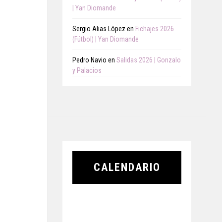
| Yan Diomande
Sergio Alias López
en
Fichajes 2026
(Fútbol) | Yan Diomande
Pedro Navio
en
Salidas 2026 | Gonzalo
y Palacios
CALENDARIO