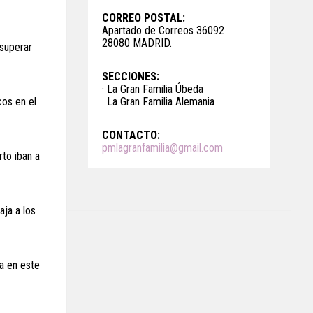
CORREO POSTAL:
Apartado de Correos 36092
28080 MADRID.
 superar
SECCIONES:
· La Gran Familia Úbeda
cos en el
· La Gran Familia Alemania
CONTACTO:
pmlagranfamilia@gmail.com
rto iban a
aja a los
va en este