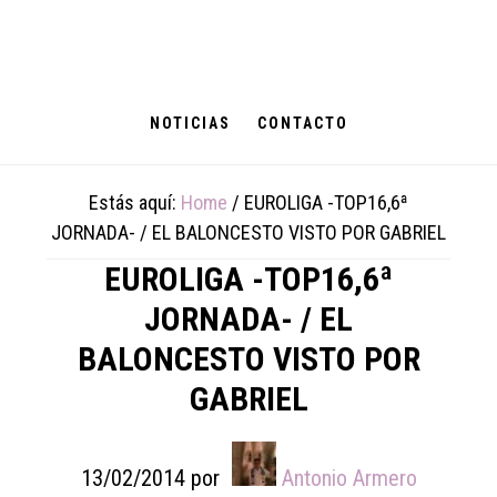
Skip
Skip
Skip
to
to
to
main
primary
footer
content
sidebar
NOTICIAS
CONTACTO
Estás aquí:
Home
/
EUROLIGA -TOP16,6ª
JORNADA- / EL BALONCESTO VISTO POR GABRIEL
EUROLIGA -TOP16,6ª
JORNADA- / EL
BALONCESTO VISTO POR
GABRIEL
13/02/2014
por
Antonio Armero