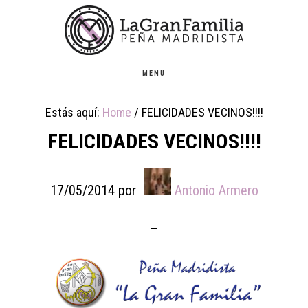
Skip
Skip
Skip
to
to
to
main
primary
footer
content
sidebar
MENU
Estás aquí:
Home
/
FELICIDADES VECINOS!!!!
FELICIDADES VECINOS!!!!
17/05/2014
por
Antonio Armero