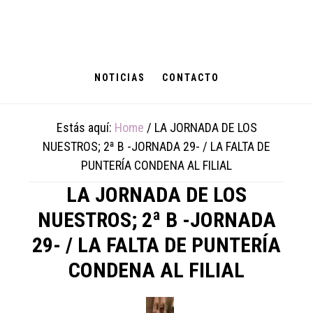
Skip
Skip
Skip
to
to
to
main
primary
footer
content
sidebar
NOTICIAS
CONTACTO
Estás aquí:
Home
/
LA JORNADA DE LOS
NUESTROS; 2ª B -JORNADA 29- / LA FALTA DE
PUNTERÍA CONDENA AL FILIAL
LA JORNADA DE LOS
NUESTROS; 2ª B -JORNADA
29- / LA FALTA DE PUNTERÍA
CONDENA AL FILIAL