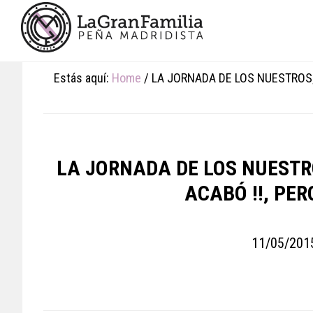
Skip
Skip
Skip
to
to
to
main
primary
footer
content
sidebar
Estás aquí:
Home
/
LA JORNADA DE LOS NUESTROS; 
LA JORNADA DE LOS NUESTROS
ACABÓ !!, PE
11/05/201