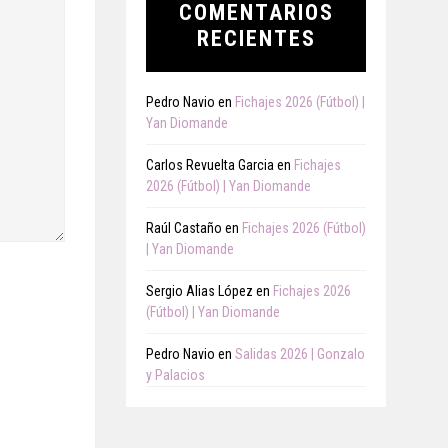
COMENTARIOS
RECIENTES
Pedro Navio
en
Fichajes 2026 (Fútbol) |
Yan Diomande
Carlos Revuelta Garcia
en
Fichajes
2026 (Fútbol) | Yan Diomande
Raúl Castaño
en
Fichajes 2026 (Fútbol)
| Yan Diomande
Sergio Alias López
en
Fichajes 2026
(Fútbol) | Yan Diomande
Pedro Navio
en
Salidas 2026 | Gonzalo
y Palacios