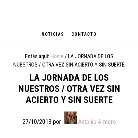
Skip
Skip
Skip
to
to
to
main
primary
footer
content
sidebar
NOTICIAS
CONTACTO
Estás aquí:
Home
/
LA JORNADA DE LOS
NUESTROS / OTRA VEZ SIN ACIERTO Y SIN SUERTE
LA JORNADA DE LOS
NUESTROS / OTRA VEZ SIN
ACIERTO Y SIN SUERTE
27/10/2013
por
Antonio Armero