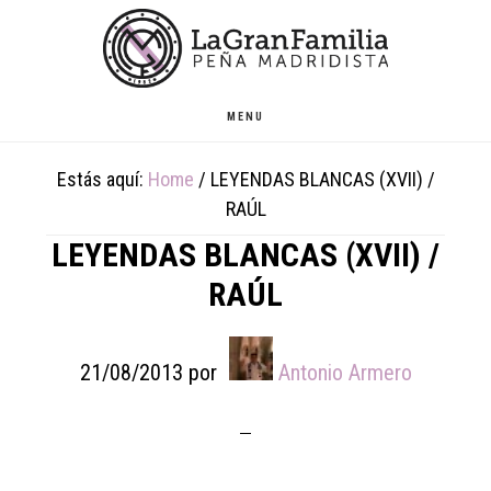
Skip
Skip
Skip
to
to
to
main
primary
footer
content
sidebar
MENU
Estás aquí:
Home
/
LEYENDAS BLANCAS (XVII) /
RAÚL
LEYENDAS BLANCAS (XVII) /
RAÚL
21/08/2013
por
Antonio Armero