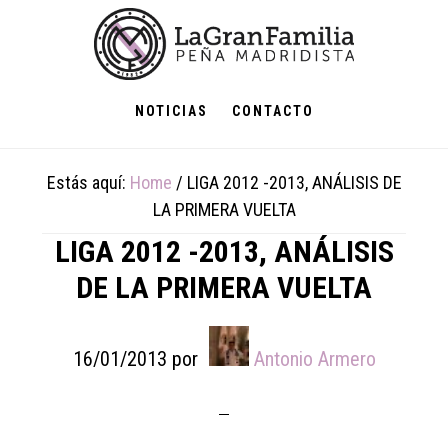
Skip
Skip
Skip
to
to
to
main
primary
footer
content
sidebar
NOTICIAS
CONTACTO
Estás aquí:
Home
/
LIGA 2012 -2013, ANÁLISIS DE
LA PRIMERA VUELTA
LIGA 2012 -2013, ANÁLISIS
DE LA PRIMERA VUELTA
16/01/2013
por
Antonio Armero