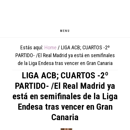
Skip
Skip
Skip
to
to
to
main
primary
footer
content
sidebar
MENU
Estás aquí:
Home
/
LIGA ACB; CUARTOS -2º
PARTIDO- /El Real Madrid ya está en semifinales
de la Liga Endesa tras vencer en Gran Canaria
LIGA ACB; CUARTOS -2º
PARTIDO- /El Real Madrid ya
está en semifinales de la Liga
Endesa tras vencer en Gran
Canaria