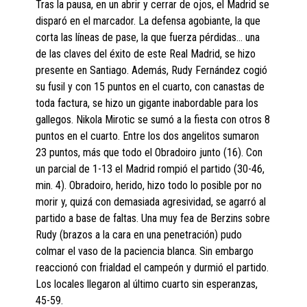
Tras la pausa, en un abrir y cerrar de ojos, el Madrid se
disparó en el marcador. La defensa agobiante, la que
corta las líneas de pase, la que fuerza pérdidas… una
de las claves del éxito de este Real Madrid, se hizo
presente en Santiago. Además, Rudy Fernández cogió
su fusil y con 15 puntos en el cuarto, con canastas de
toda factura, se hizo un gigante inabordable para los
gallegos. Nikola Mirotic se sumó a la fiesta con otros 8
puntos en el cuarto. Entre los dos angelitos sumaron
23 puntos, más que todo el Obradoiro junto (16). Con
un parcial de 1-13 el Madrid rompió el partido (30-46,
min. 4). Obradoiro, herido, hizo todo lo posible por no
morir y, quizá con demasiada agresividad, se agarró al
partido a base de faltas. Una muy fea de Berzins sobre
Rudy (brazos a la cara en una penetración) pudo
colmar el vaso de la paciencia blanca. Sin embargo
reaccionó con frialdad el campeón y durmió el partido.
Los locales llegaron al último cuarto sin esperanzas,
45-59.