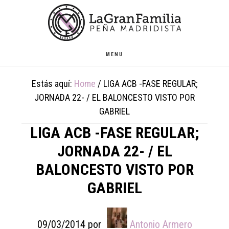
Skip
Skip
Skip
to
to
to
main
primary
footer
content
sidebar
MENU
Estás aquí:
Home
/
LIGA ACB -FASE REGULAR;
JORNADA 22- / EL BALONCESTO VISTO POR
GABRIEL
LIGA ACB -FASE REGULAR;
JORNADA 22- / EL
BALONCESTO VISTO POR
GABRIEL
09/03/2014
por
Antonio Armero