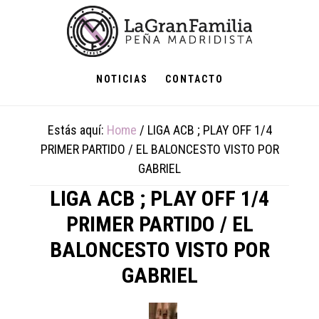
Skip
Skip
Skip
to
to
to
main
primary
footer
content
sidebar
NOTICIAS
CONTACTO
Estás aquí:
Home
/
LIGA ACB ; PLAY OFF 1/4
PRIMER PARTIDO / EL BALONCESTO VISTO POR
GABRIEL
LIGA ACB ; PLAY OFF 1/4
PRIMER PARTIDO / EL
BALONCESTO VISTO POR
GABRIEL