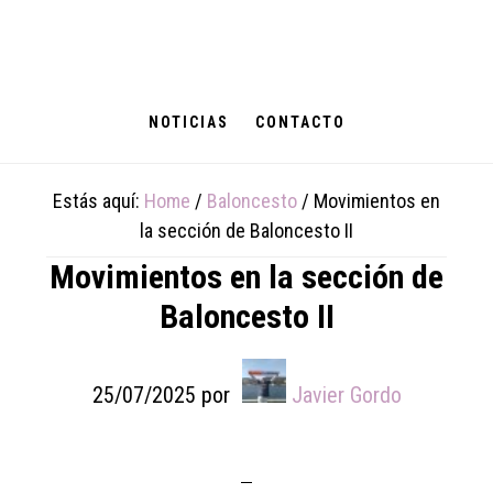
Skip
Skip
Skip
to
to
to
main
primary
footer
content
sidebar
NOTICIAS
CONTACTO
Estás aquí:
Home
/
Baloncesto
/
Movimientos en
la sección de Baloncesto II
Movimientos en la sección de
Baloncesto II
25/07/2025
por
Javier Gordo