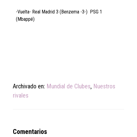
-Vuelta- Real Madrid 3 (Benzema -3-) PSG 1
(Mbappé)
Archivado en:
Mundial de Clubes
,
Nuestros
rivales
Reader
Comentarios