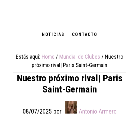
Skip
Skip
Skip
to
to
to
main
primary
footer
content
sidebar
NOTICIAS
CONTACTO
Estás aquí:
Home
/
Mundial de Clubes
/
Nuestro
próximo rival| Paris Saint-Germain
Nuestro próximo rival| Paris
Saint-Germain
08/07/2025
por
Antonio Armero