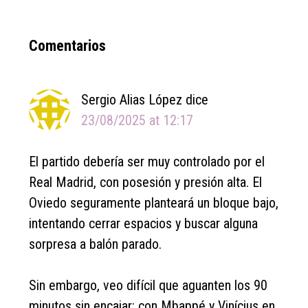
Reader
Comentarios
Interactions
Sergio Alias López
dice
23/08/2025 at 12:17
El partido debería ser muy controlado por el
Real Madrid, con posesión y presión alta. El
Oviedo seguramente planteará un bloque bajo,
intentando cerrar espacios y buscar alguna
sorpresa a balón parado.
Sin embargo, veo difícil que aguanten los 90
minutos sin encajar: con Mbappé y Vinícius en