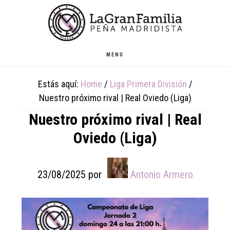
Skip
Skip
Skip
to
to
to
main
primary
footer
content
sidebar
MENU
Estás aquí:
Home
/
Liga Primera División
/
Nuestro próximo rival | Real Oviedo (Liga)
Nuestro próximo rival | Real
Oviedo (Liga)
23/08/2025
por
Antonio Armero