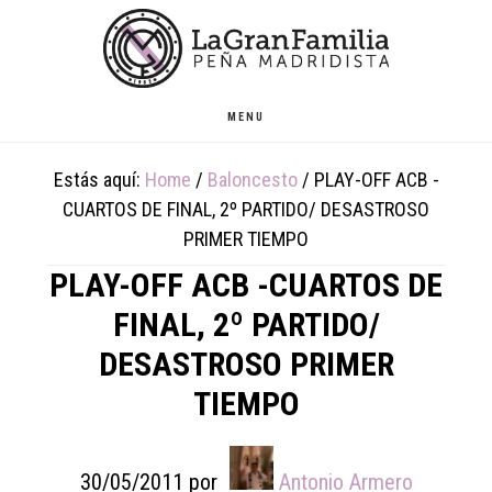
Skip
Skip
Skip
to
to
to
main
primary
footer
content
sidebar
MENU
Estás aquí:
Home
/
Baloncesto
/
PLAY-OFF ACB -
CUARTOS DE FINAL, 2º PARTIDO/ DESASTROSO
PRIMER TIEMPO
PLAY-OFF ACB -CUARTOS DE
FINAL, 2º PARTIDO/
DESASTROSO PRIMER
TIEMPO
30/05/2011
por
Antonio Armero