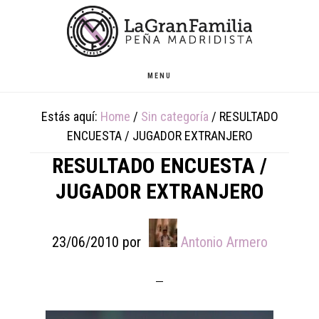
Skip
Skip
Skip
to
to
to
main
primary
footer
content
sidebar
MENU
Estás aquí:
Home
/
Sin categoría
/
RESULTADO
ENCUESTA / JUGADOR EXTRANJERO
RESULTADO ENCUESTA /
JUGADOR EXTRANJERO
23/06/2010
por
Antonio Armero