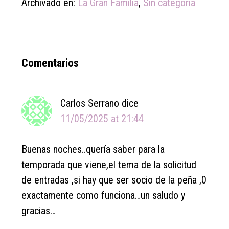
Archivado en:
La Gran Familia
,
Sin categoría
Reader
Comentarios
Interactions
Carlos Serrano
dice
11/05/2025 at 21:44
Buenas noches..quería saber para la
temporada que viene,el tema de la solicitud
de entradas ,si hay que ser socio de la peña ,0
exactamente como funciona…un saludo y
gracias…