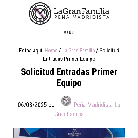
Skip
Skip
Skip
to
to
to
main
primary
footer
content
sidebar
MENU
Estás aquí:
Home
/
La Gran Familia
/
Solicitud
Entradas Primer Equipo
Solicitud Entradas Primer
Equipo
06/03/2025
por
Peña Madridista La
Gran Familia