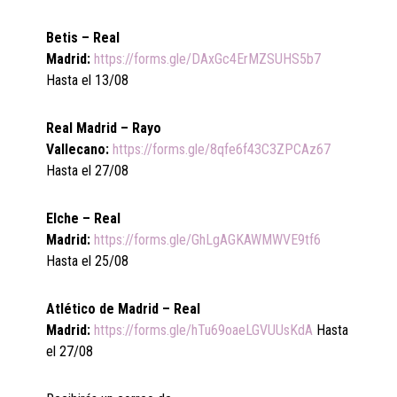
Betis – Real
Madrid:
https://forms.gle/DAxGc4ErMZSUHS5b7
Hasta el 13/08
Real Madrid – Rayo
Vallecano:
https://forms.gle/8qfe6f43C3ZPCAz67
Hasta el 27/08
Elche – Real
Madrid:
https://forms.gle/GhLgAGKAWMWVE9tf6
Hasta el 25/08
Atlético de Madrid – Real
Madrid:
https://forms.gle/hTu69oaeLGVUUsKdA
Hasta
el 27/08