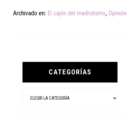
Archivado en:
El cajón del madridismo
,
Opinión
Primary
Sidebar
CATEGORÍAS
Categorías