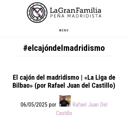
Skip
Skip
Skip
to
to
to
main
primary
footer
content
sidebar
MENU
#elcajóndelmadridismo
El cajón del madridismo | «La Liga de
Bilbao» (por Rafael Juan del Castillo)
06/05/2025
por
Rafael Juan Del
Castillo