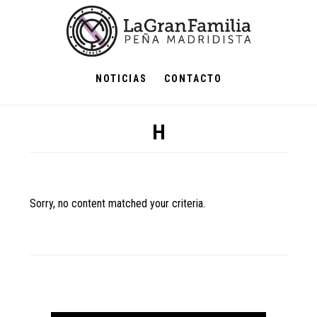
Skip
Skip
Skip
to
to
to
main
primary
footer
content
sidebar
NOTICIAS
CONTACTO
H
Sorry, no content matched your criteria.
Primary