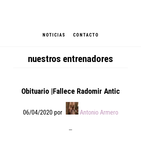
Skip
Skip
Skip
to
to
to
main
primary
footer
content
sidebar
NOTICIAS
CONTACTO
nuestros entrenadores
Obituario |Fallece Radomir Antic
06/04/2020
por
Antonio Armero