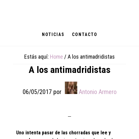
Skip
Skip
Skip
to
to
to
main
primary
footer
content
sidebar
NOTICIAS
CONTACTO
Estás aquí:
Home
/
A los antimadridistas
A los antimadridistas
06/05/2017
por
Antonio Armero
Uno intenta pasar de las chorradas que lee y