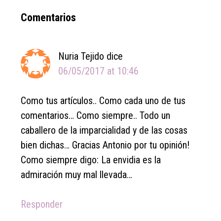
Reader
Comentarios
Interactions
Nuria Tejido
dice
06/05/2017 at 10:46
Como tus artículos.. Como cada uno de tus
comentarios… Como siempre.. Todo un
caballero de la imparcialidad y de las cosas
bien dichas… Gracias Antonio por tu opinión!
Como siempre digo: La envidia es la
admiración muy mal llevada…
Responder