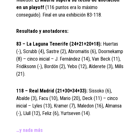
en un playoff
(116 puntos era lo máximo
conseguido). Final en una exhibición 83-118.
Resultado y anotadores:
83 – La Laguna Tenerife (24+21+20+18):
Huertas
(-), Scrubb (4), Sastre (2), Abromaitis (6), Doornekamp
(8) – cinco inicial – J. Fernández (14), Van Beck (11),
Fridiksonn (-), Bordón (2), Yebo (12), Alderete (3), Mills
(21).
118 – Real Madrid (21+30+34+33):
Sissoko (6),
Abalde (3), Facu (10), Mario (20), Deck (11) – cinco
inicial – Lyles (13), Kramer (7), Maledon (16), Almansa
(-), Llull (12), Feliz (6), Yurtseven (14).
…y nada más