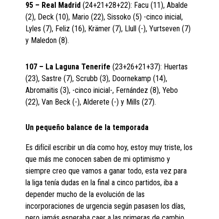
95 – Real Madrid
(24+21+28+22): Facu (11), Abalde
(2), Deck (10), Mario (22), Sissoko (5) -cinco inicial,
Lyles (7), Feliz (16), Krämer (7), Llull (-), Yurtseven (7)
y Maledon (8).
107 – La Laguna Tenerife
(23+26+21+37): Huertas
(23), Sastre (7), Scrubb (3), Doornekamp (14),
Abromaitis (3), -cinco inicial-, Fernández (8), Yebo
(22), Van Beck (-), Alderete (-) y Mills (27).
Un pequeño balance de la temporada
Es difícil escribir un día como hoy, estoy muy triste, los
que más me conocen saben de mi optimismo y
siempre creo que vamos a ganar todo, esta vez para
la liga tenía dudas en la final a cinco partidos, iba a
depender mucho de la evolución de las
incorporaciones de urgencia según pasasen los días,
pero jamás esperaba caer a las primeras de cambio.