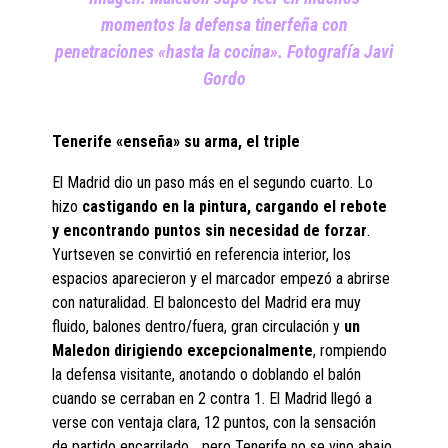
momentos la defensa tinerfeña con
penetraciones «hasta la cocina». Fotografía Javi
Gordo
Tenerife «enseña» su arma, el triple
El Madrid dio un paso más en el segundo cuarto. Lo
hizo
castigando en la pintura, cargando el rebote
y encontrando puntos sin necesidad de forzar
.
Yurtseven se convirtió en referencia interior, los
espacios aparecieron y el marcador empezó a abrirse
con naturalidad. El baloncesto del Madrid era muy
fluido, balones dentro/fuera, gran circulación y
un
Maledon dirigiendo excepcionalmente
, rompiendo
la defensa visitante, anotando o doblando el balón
cuando se cerraban en 2 contra 1. El Madrid llegó a
verse con ventaja clara, 12 puntos, con la sensación
de partido encarrilado… pero Tenerife no se vino abajo.