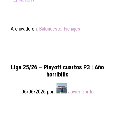
…y nada más
Archivado en:
Baloncesto
,
Fichajes
Liga 25/26 – Playoff cuartos P3 | Año
horribilis
06/06/2026
por
Javier Gordo