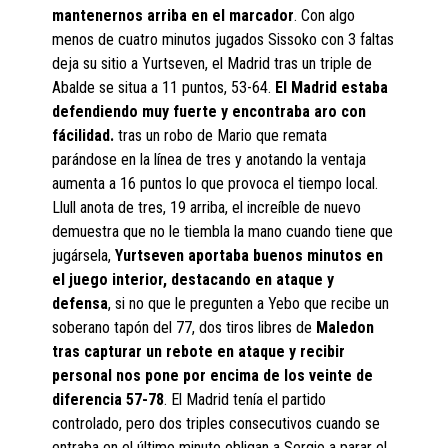
mantenernos arriba en el marcador
. Con algo
menos de cuatro minutos jugados Sissoko con 3 faltas
deja su sitio a Yurtseven, el Madrid tras un triple de
Abalde se situa a 11 puntos, 53-64.
El Madrid estaba
defendiendo muy fuerte y encontraba aro con
fácilidad.
tras un robo de Mario que remata
parándose en la línea de tres y anotando la ventaja
aumenta a 16 puntos lo que provoca el tiempo local.
Llull anota de tres, 19 arriba, el increíble de nuevo
demuestra que no le tiembla la mano cuando tiene que
jugársela,
Yurtseven aportaba buenos minutos en
el juego interior, destacando en ataque y
defensa
, si no que le pregunten a Yebo que recibe un
soberano tapón del 77, dos tiros libres de
Maledon
tras capturar un rebote en ataque y recibir
personal nos pone por encima de los veinte de
diferencia 57-78
. El Madrid tenía el partido
controlado, pero dos triples consecutivos cuando se
entraba en el último minuto obligan a Sergio a parar el