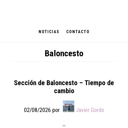
Skip
Skip
Skip
to
to
to
main
primary
footer
content
sidebar
NOTICIAS
CONTACTO
Baloncesto
Sección de Baloncesto – Tiempo de
cambio
02/08/2026
por
Javier Gordo