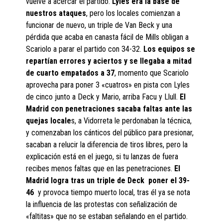
vuelve a acercar el partido.
Lyles era la base de
nuestros ataques
, pero los locales comienzan a
funcionar de nuevo, un triple de Van Beck y una
pérdida que acaba en canasta fácil de Mills obligan a
Scariolo a parar el partido con 34-32.
Los equipos se
repartían errores y aciertos y se llegaba a mitad
de cuarto empatados a 37
, momento que Scariolo
aprovecha para poner 3 «cuatros» en pista con Lyles
de cinco junto a Deck y Mario, arriba Facu y Llull.
El
Madrid con penetraciones sacaba faltas ante las
quejas locale
s, a Vidorreta le perdonaban la técnica,
y comenzaban los cánticos del público para presionar,
sacaban a relucir la diferencia de tiros libres, pero la
explicación está en el juego, si tu lanzas de fuera
recibes menos faltas que en las penetraciones.
El
Madrid logra tras un triple de Deck poner el 39-
46
y provoca tiempo muerto local, tras él ya se nota
la influencia de las protestas con señalización de
«faltitas» que no se estaban señalando en el partido.