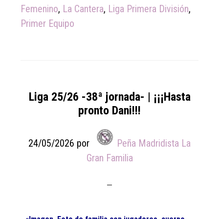
Femenino
,
La Cantera
,
Liga Primera División
,
Primer Equipo
Liga 25/26 -38ª jornada- | ¡¡¡Hasta
pronto Dani!!!
24/05/2026
por
Peña Madridista La
Gran Familia