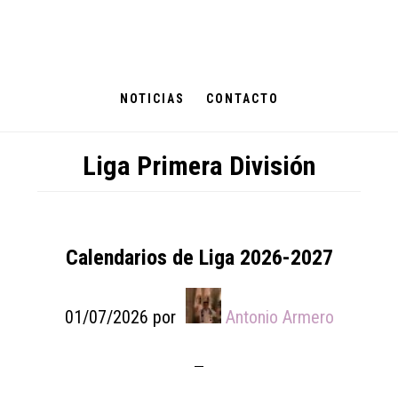
Skip
Skip
Skip
to
to
to
main
primary
footer
content
sidebar
NOTICIAS
CONTACTO
Liga Primera División
Calendarios de Liga 2026-2027
01/07/2026
por
Antonio Armero