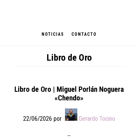
Skip
Skip
Skip
to
to
to
main
primary
footer
content
sidebar
NOTICIAS
CONTACTO
Libro de Oro
Libro de Oro | Miguel Porlán Noguera
«Chendo»
22/06/2026
por
Gerardo Tocino