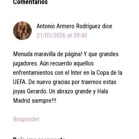
Reader
Comentarios
Interactions
Antonio Armero Rodríguez
dice
21/05/2026 at 09:40
Menuda maravilla de página! Y que grandes
jugadores. Aún recuerdo aquellos
enfrentamientos con el Inter en la Copa de la
UEFA. De nuevo gracias por traernos estas
joyas Gerardo. Un abrazo grande y Hala
Madrid siempre!!!
Responder