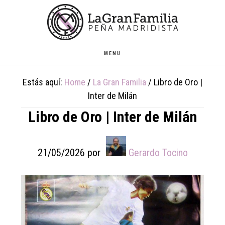
Skip
Skip
Skip
to
to
to
main
primary
footer
content
sidebar
MENU
Estás aquí:
Home
/
La Gran Familia
/
Libro de Oro |
Inter de Milán
Libro de Oro | Inter de Milán
21/05/2026
por
Gerardo Tocino