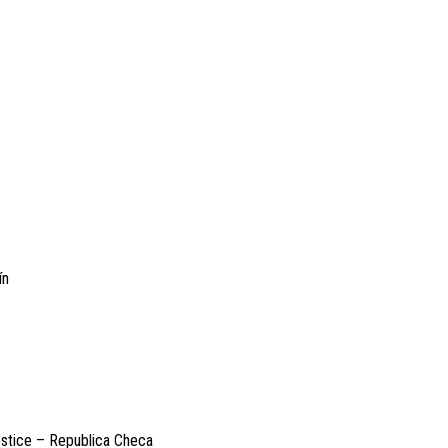
ín
estice – Republica Checa