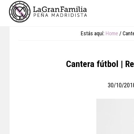
Skip
Skip
Skip
to
to
to
main
primary
footer
content
sidebar
Estás aquí:
Home
/
Cante
Cantera fútbol | R
30/10/201