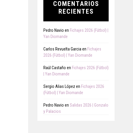
COMENTARIOS
RECIENTES
Pedro Navio
en
Fichajes 2026 (Fútbol) |
Yan Diomande
Carlos Revuelta Garcia
en
Fichajes
2026 (Fútbol) | Yan Diomande
Raúl Castaño
en
Fichajes 2026 (Fútbol)
| Yan Diomande
Sergio Alias López
en
Fichajes 2026
(Fútbol) | Yan Diomande
Pedro Navio
en
Salidas 2026 | Gonzalo
y Palacios