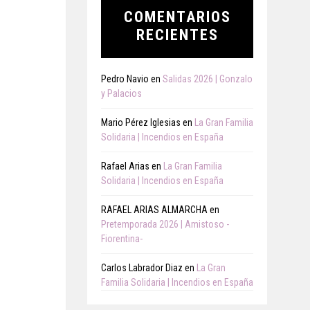
COMENTARIOS
RECIENTES
Pedro Navio
en
Salidas 2026 | Gonzalo
y Palacios
Mario Pérez Iglesias
en
La Gran Familia
Solidaria | Incendios en España
Rafael Arias
en
La Gran Familia
Solidaria | Incendios en España
RAFAEL ARIAS ALMARCHA
en
Pretemporada 2026 | Amistoso -
Fiorentina-
Carlos Labrador Diaz
en
La Gran
Familia Solidaria | Incendios en España