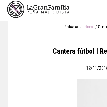
Skip
Skip
Skip
to
to
to
main
primary
footer
content
sidebar
Estás aquí:
Home
/
Cante
Cantera fútbol | R
12/11/201