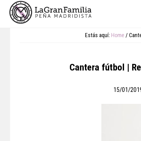
Skip
Skip
Skip
to
to
to
main
primary
footer
content
sidebar
Estás aquí:
Home
/
Cante
Cantera fútbol | R
15/01/201