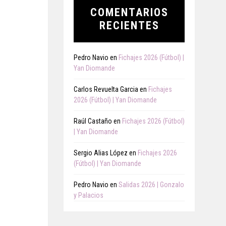
COMENTARIOS
RECIENTES
Pedro Navio
en
Fichajes 2026 (Fútbol) |
Yan Diomande
Carlos Revuelta Garcia
en
Fichajes
2026 (Fútbol) | Yan Diomande
Raúl Castaño
en
Fichajes 2026 (Fútbol)
| Yan Diomande
Sergio Alias López
en
Fichajes 2026
(Fútbol) | Yan Diomande
Pedro Navio
en
Salidas 2026 | Gonzalo
y Palacios