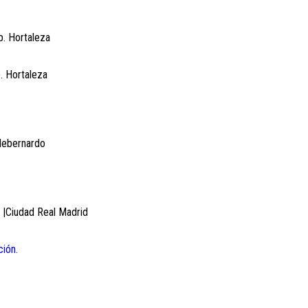
p. Hortaleza
. Hortaleza
ldebernardo
5 |Ciudad Real Madrid
ción.