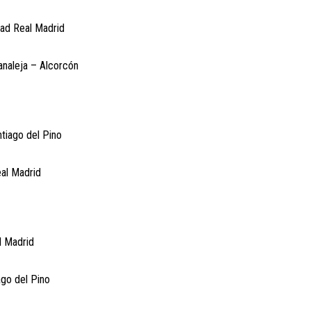
dad Real Madrid
analeja – Alcorcón
tiago del Pino
eal Madrid
l Madrid
ago del Pino