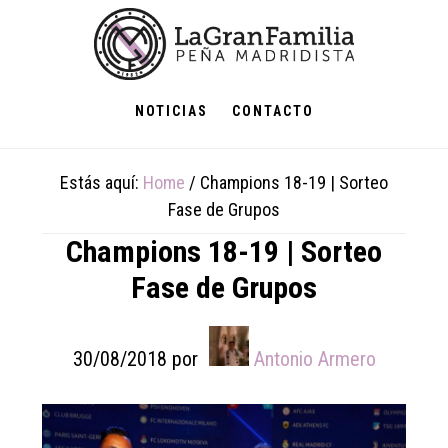
Skip
Skip
Skip
to
to
to
main
primary
footer
content
sidebar
NOTICIAS
CONTACTO
Estás aquí:
Home
/
Champions 18-19 | Sorteo
Fase de Grupos
Champions 18-19 | Sorteo
Fase de Grupos
30/08/2018
por
Antonio Armero