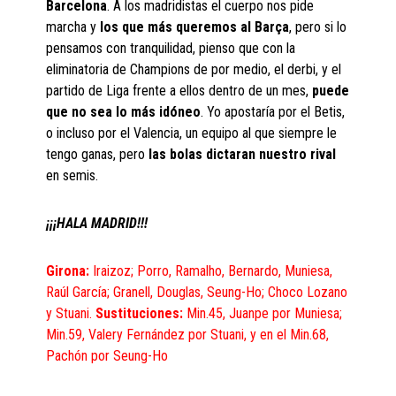
Barcelona
. A los madridistas el cuerpo nos pide
marcha y
los que más queremos al Barça
, pero si lo
pensamos con tranquilidad, pienso que con la
eliminatoria de Champions de por medio, el derbi, y el
partido de Liga frente a ellos dentro de un mes,
puede
que no sea lo más
idóneo
. Yo apostaría por el Betis,
o incluso por el Valencia, un equipo al que siempre le
tengo ganas, pero
las bolas dictaran nuestro rival
en semis.
¡¡¡HALA MADRID!!!
Girona:
Iraizoz; Porro, Ramalho, Bernardo, Muniesa,
Raúl García; Granell, Douglas, Seung-Ho; Choco Lozano
y Stuani.
Sustituciones:
Min.45, Juanpe por Muniesa;
Min.59, Valery Fernández por Stuani, y en el Min.68,
Pachón por Seung-Ho