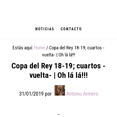
Skip
Skip
Skip
to
to
to
main
primary
footer
content
sidebar
NOTICIAS
CONTACTO
Estás aquí:
Home
/
Copa del Rey 18-19; cuartos -
vuelta- | Oh lá lá!!!
Copa del Rey 18-19; cuartos -
vuelta- | Oh lá lá!!!
31/01/2019
por
Antonio Armero