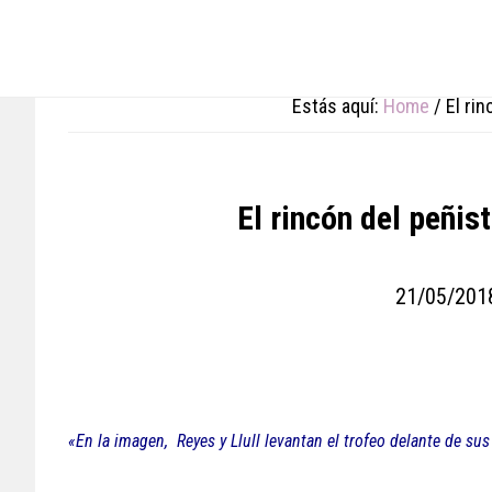
Skip
Skip
Skip
to
to
to
main
primary
footer
content
sidebar
Estás aquí:
Home
/
El rin
El rincón del peñist
21/05/201
«En la imagen, Reyes y Llull levantan el trofeo delante de s