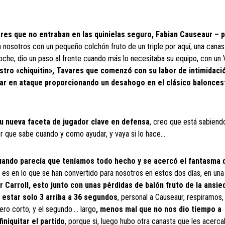
res que no entraban en las quinielas seguro, Fabian Causeaur – 
a nosotros con un pequeño colchón fruto de un triple por aquí, una canas
 noche, dio un paso al frente cuando más lo necesitaba su equipo, con un
stro «chiquitin», Tavares que comenzó con su labor de intimidaci
udar en ataque proporcionando un desahogo en el clásico balonces
su nueva faceta de jugador clave en defensa
, creo que está sabiend
r que sabe cuando y como ayudar, y vaya si lo hace…
 cuando parecía que teníamos todo hecho y se acercó el fantasma 
s en lo que se han convertido para nosotros en estos dos días, en una 
 por Carroll, esto junto con unas pérdidas de balón fruto de la ansi
 a estar solo 3 arriba a 36 segundos
, personal a Causeaur, respiramos,
mero corto, y el segundo…. largo
, menos mal que no nos dio tiempo a
niquitar el partido
, porque si, luego hubo otra canasta que les acerca