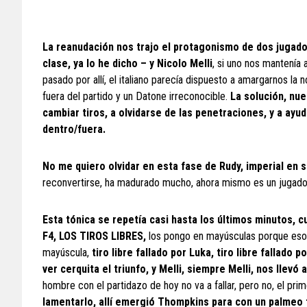
La reanudación nos trajo el protagonismo de dos jugado
clase, ya lo he dicho – y Nicolo Melli
, si uno nos mantenía 
pasado por allí, el italiano parecía dispuesto a amargarnos la
fuera del partido y un Datone irreconocible.
La solución, nue
cambiar tiros, a olvidarse de las penetraciones, y a ay
dentro/fuera.
No me quiero olvidar en esta fase de Rudy, imperial en 
reconvertirse, ha madurado mucho, ahora mismo es un jugado
Esta tónica se repetía casi hasta los últimos minutos,
F4, LOS TIROS LIBRES,
los pongo en mayúsculas porque eso e
mayúscula,
tiro libre fallado por Luka, tiro libre fallado
ver cerquita el triunfo, y Melli, siempre Melli, nos llevó
hombre con el partidazo de hoy no va a fallar, pero no, el pri
lamentarlo, allí emergió Thompkins para con un palmeo fi