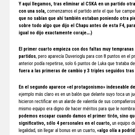
Y aquí llegamos, tras eliminar al CSKA en un partido o
con una sola,
comenzamos el partido ante el que fue campeó
que no sabían que ahí también estaban poniendo otra pi
sobre todo algo que dijo el Chapu antes de esta F4, par
igual no dijo exactamente coraje….)
El primer cuarto empieza con dos faltas muy tempranas d
partidos
, pero aparecía Duverioglu para con 8 puntos en el pr
anterior podía repetirse, solo 6 puntos de Luka que trataba de 
fuera a las primeras de cambio y 3 triples seguidos tras
En el segundo aparece «el protagonismo» indeseable de 
ejemplo más claro es en un balón que delante suyo toca un ju
hicieron rectificar en un alarde de valentía de sus compañe
mismo equipo era digno de hacer méritos para que le nombr
podemos escapar cuando damos el primer tirón, sino que
significativo, sólo 4 personales en el cuarto,
un equipo de
legalidad, sin llegar al bonus en un cuarto,
«algo olía a podri