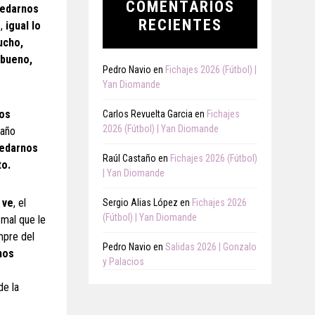
COMENTARIOS
uedarnos
RECIENTES
s,
igual lo
ucho,
(bueno,
Pedro Navio
en
Fichajes 2026 (Fútbol) |
Yan Diomande
tos
Carlos Revuelta Garcia
en
Fichajes
2026 (Fútbol) | Yan Diomande
 año
uedarnos
Raúl Castaño
en
Fichajes 2026 (Fútbol)
to.
| Yan Diomande
 ve
, el
Sergio Alias López
en
Fichajes 2026
(Fútbol) | Yan Diomande
 mal que le
mpre del
Pedro Navio
en
Salidas 2026 | Gonzalo
nos
y Palacios
de la