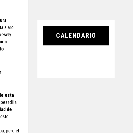
pura
ta a aro
 Vesely
CALENDARIO
ón a
to
o
de esta
pesadilla
edad de
 este
ba, pero el