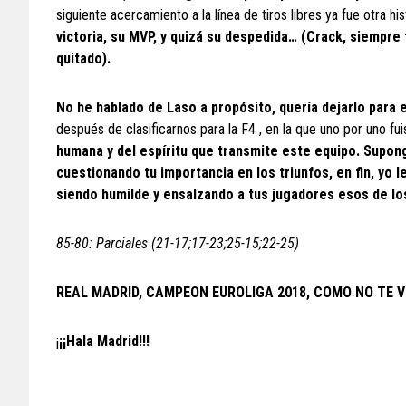
siguiente acercamiento a la línea de tiros libres ya fue otra h
victoria, su MVP, y quizá su despedida… (Crack, siempre 
quitado).
No he hablado de Laso a propósito, quería dejarlo par
después de clasificarnos para la F4 , en la que uno por uno f
humana y del espíritu que transmite este equipo. Supong
cuestionando tu importancia en los triunfos, en fin, yo 
siendo humilde y ensalzando a tus jugadores esos de lo
85-80: Parciales (21-17;17-23;25-15;22-25)
REAL MADRID, CAMPEON EUROLIGA 2018, COMO NO TE V
¡
¡¡Hala Madrid!!!