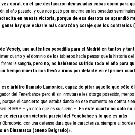
tra vez coral, en el que destacaron demasiadas cosas como para q
n el año pasado, y que nos pasó por encima en las pasadas semifinale
edrecita en nuesta victoria, porque de esa derrota se aprendió m
a ganar hay que echarle más corazón y coraje que los contrarios 
e Vesely, una auténtica pesadilla para el Madrid en tantos y tan
imer cuarto y el dominio de los tableros hacía pensar que la historia del
frenar la sangría,
pero no, no habíamos sufrido todo el año para q
 un tiempo muerto nos llevó a irnos por delante en el primer cuar
ese árbitro llamado Lamonica, capaz de pitar aquello que sólo él
gador del Fenerbahce pero él sin inmutarse les otorga posesión, menos
ros, porque el concierto que estaba dando en ese momento en contra sie
asen el MVP – yo creo que es su sueño –
En este cuarto no solo no 
 se cierra con victoria parcial del Fenebahce y lo que es más
 Obradovic, con una defensa dura que le caracteriza, siempre al borde 
do en Dinamarca (bueno Belgrado)».