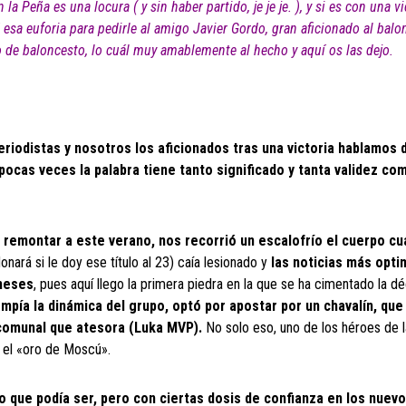
 Peña es una locura ( y sin haber partido, je je je. ), y si es con una vi
 esa euforia para pedirle al amigo Javier Gordo, gran aficionado al balo
o de baloncesto, lo cuál muy amablemente al hecho y aquí os las dejo.
riodistas y nosotros los aficionados tras una victoria hablamos 
pocas veces la palabra tiene tanto significado y tanta validez co
e remontar a este verano, nos recorrió un escalofrío el cuerpo c
ará si le doy ese título al 23) caía lesionado y
las noticias más opti
 meses
, pues aquí llego la primera piedra en la que se ha cimentado la d
mpía la dinámica del grupo, optó por apostar por un chavalín, que
scomunal que atesora (Luka MVP).
No solo eso, uno de los héroes de l
 el «oro de Moscú».
que podía ser, pero con ciertas dosis de confianza en los nuev