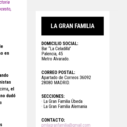
ctoria
ncesto,
LA GRAN FAMILIA
DOMICILIO SOCIAL:
de
Bar “La Celadilla”
mo en
Palencia, 45
Metro Alvarado.
CORREO POSTAL:
uando
Apartado de Correos 36092
mistas
28080 MADRID.
écima
, el
 no dudó
SECCIONES:
· La Gran Familia Úbeda
a
· La Gran Familia Alemania
CONTACTO:
os
pmlagranfamilia@gmail.com