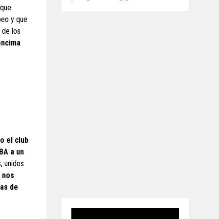
 que
peo y que
 de los
encima
o el club
NBA a un
, unidos
e nos
zas de