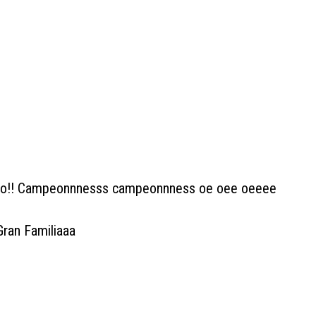
cado!! Campeonnnesss campeonnness oe oee oeeee
Gran Familiaaa