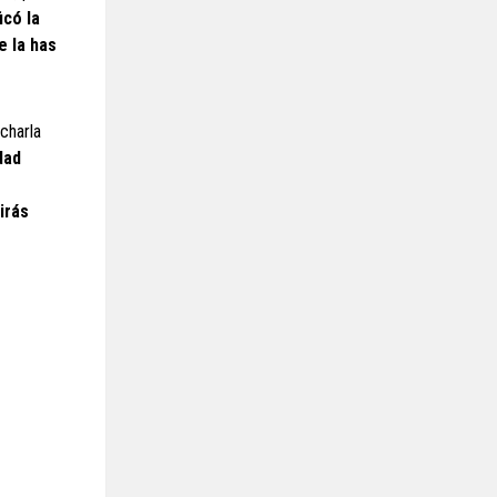
icó la
e la has
charla
dad
irás