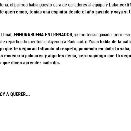
istoria, el palmeo había puesto cara de ganadores al equipo y
Luka certif
te querremos, tenías una espinita desde el año pasado y vaya si t
a el final, ENHORABUENA ENTRENADOR
, ya me tenías ganado, pero esa 
uiste repartiendo méritos incluyendo a Radoncik o Yusta
habla de la cali
o que te seguirán faltando al respeto, poniendo en duda tu valía,
les enseñaría palmares y algo les decía, pero supongo que tú segu
s que dices aprender cada día.
OY A QUERER….