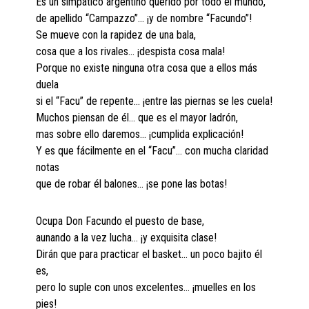
Es un simpático argentino querido por todo el mundo,
de apellido “Campazzo”… ¡y de nombre “Facundo”!
Se mueve con la rapidez de una bala,
cosa que a los rivales… ¡despista cosa mala!
Porque no existe ninguna otra cosa que a ellos más
duela
si el “Facu” de repente… ¡entre las piernas se les cuela!
Muchos piensan de él… que es el mayor ladrón,
mas sobre ello daremos… ¡cumplida explicación!
Y es que fácilmente en el “Facu”… con mucha claridad
notas
que de robar él balones… ¡se pone las botas!
Ocupa Don Facundo el puesto de base,
aunando a la vez lucha… ¡y exquisita clase!
Dirán que para practicar el basket… un poco bajito él
es,
pero lo suple con unos excelentes… ¡muelles en los
pies!